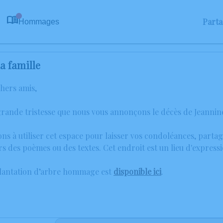
Part
Hommages
0
a famille
chers amis,
grande tristesse que nous vous annonçons le décès de Jeanni
ons à utiliser cet espace pour laisser vos condoléances, part
rs des poèmes ou des textes. Cet endroit est un lieu d'expre
plantation d’arbre hommage est
disponible ici
.