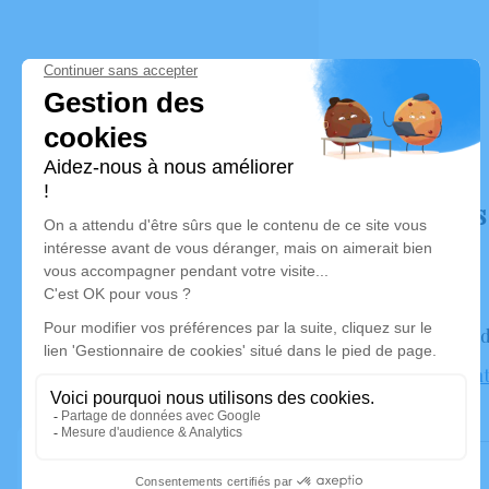
Déroulé des
Le mercred
Église Sain