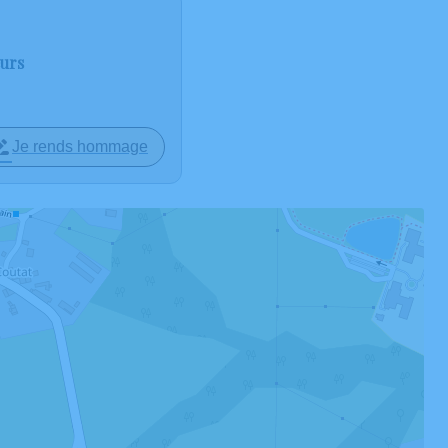
eurs
Je rends hommage