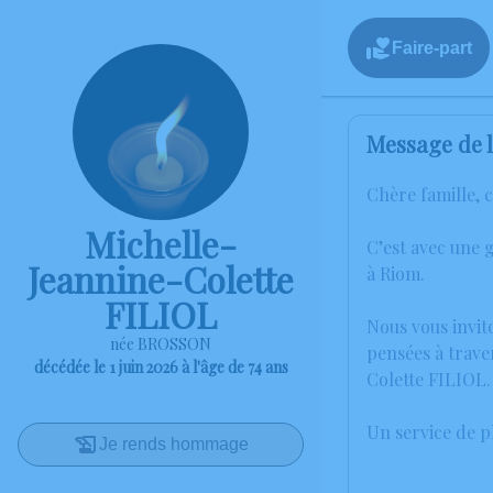
Faire-part
Message de l
Chère famille, 
Michelle-
C’est avec une 
Jeannine-Colette
à Riom.
FILIOL
Nous vous invit
née BROSSON
pensées à trave
décédée le 1 juin 2026 à l'âge de 74 ans
Colette FILIOL.
Un service de 
Je rends hommage