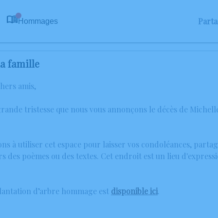
Part
Hommages
0
a famille
chers amis,
grande tristesse que nous vous annonçons le décès de Michell
ons à utiliser cet espace pour laisser vos condoléances, part
rs des poèmes ou des textes. Cet endroit est un lieu d'expres
plantation d’arbre hommage est
disponible ici
.