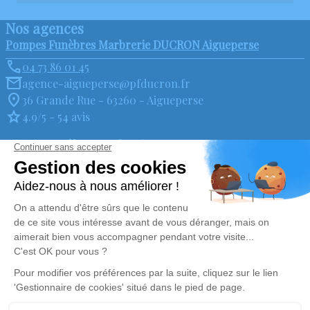
Nos agences
Pompes Funèbres Marbrerie DUCRON Aigueperse
04 73 86 01 45
agence-aigueperse@pfducron.fr
36 Grande Rue - 63260 - Aigueperse
4.9/5 - 54 avis
Pompes Funèbres Marbrerie DUCRON Lezoux
04 73 73 93 93
agence-lezoux@pfducron.fr
53 avenue de Verdun - 63190 - Lezoux
4.9/5 - 89 avis
Nos Services
Liens utiles
Organiser des obsèques
Avis de décès
Monuments funéraires
Demande de rendez-vous en
agence
Services aux familles
Mentions légales