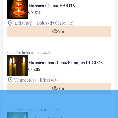
Monsieur Denis MARTIN
69 ans
-
Effiat (63)
Dolus-d'Oléron (17)
Voir
Publié le lundi 01 juin 2026
Monsieur Jean Louis François DUCLOS
93 ans
-
Thuret (63)
Effiat (63)
Voir
Publié le vendredi 23 janvier 2026