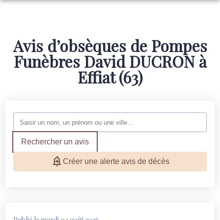
NOS SERVICES
ARTICLES FUNÉRAIRES
Avis d’obsèques de Pompes
ORGANISER DES OBSÈQUES
Funèbres David DUCRON à
MARBRERIE FUNÉRAIRE
PRÉVOIR SES OBSÈQUES
Effiat (63)
NOS AGENCES
CONFIGURATEUR DE MONUMENT
SIMULATEUR DE PRÉVOYANCE
SERVICES AUX FAMILLES
NOTRE FUNERARIUM
AIGUEPERSE
ESPACES HOMMAGES
LEZOUX
Rechercher un avis
Créer une alerte avis de décès
Publié le mardi 04 août 2026