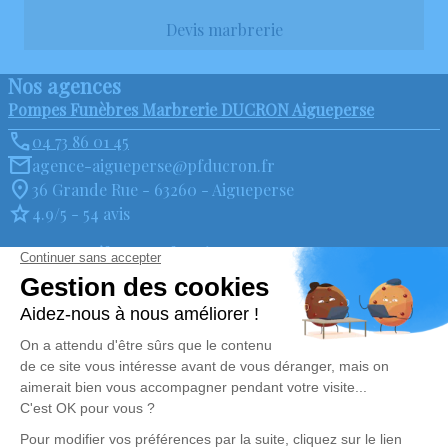
Devis marbrerie
Nos agences
Pompes Funèbres Marbrerie DUCRON Aigueperse
04 73 86 01 45
agence-aigueperse@pfducron.fr
36 Grande Rue - 63260 - Aigueperse
4.9/5 - 54 avis
Pompes Funèbres Marbrerie DUCRON Lezoux
04 73 73 93 93
agence-lezoux@pfducron.fr
53 avenue de Verdun - 63190 - Lezoux
4.9/5 - 89 avis
Nos Services
Liens utiles
Organiser des obsèques
Avis de décès
Monuments funéraires
Demande de rendez-vous en